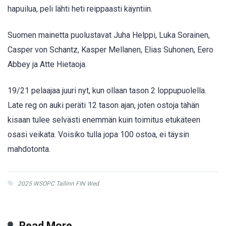
hapuilua, peli lähti heti reippaasti käyntiin.
Suomen mainetta puolustavat Juha Helppi, Luka Sorainen,
Casper von Schantz, Kasper Mellanen, Elias Suhonen, Eero
Abbey ja Atte Hietaoja.
19/21 pelaajaa juuri nyt, kun ollaan tason 2 loppupuolella.
Late reg on auki peräti 12 tason ajan, joten ostoja tähän
kisaan tulee selvästi enemmän kuin toimitus etukäteen
osasi veikata. Voisiko tulla jopa 100 ostoa, ei täysin
mahdotonta.
2025 WSOPC Tallinn FIN Wed
Read More