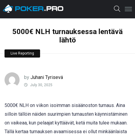
5000€ NLH turnauksessa lentävä
lähtö
Live Reporting
by
Juhani Tyrisevä
July 30, 2025
5000€ NLH on viikon isoimman sisäänoston turnaus. Aina
silloin tällöin näiden suurimpien turnausten käynnistäminen
on vaikeaa, kun pelaajat kyttäävät, ketä muita tulee mukaan.
Tällä kertaa turnauksen avaamisessa ei ollut minkäänlaista