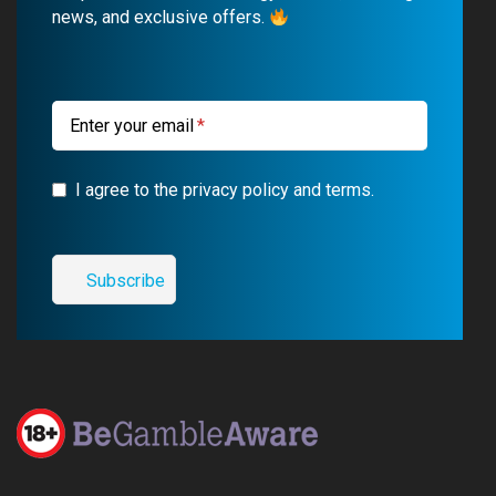
news, and exclusive offers.
o
e
a
r
k
m
a
m
Enter your email
I agree to the privacy policy and terms.