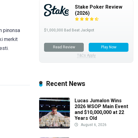
Stake Poker Review
(2026)
on pinonsa
$1,000,000 Bad Beat Jackpot
ki merkit
Read Review
Play Now
esti.
T&Cs Apply
Recent News
Lucas Jumalon Wins
2026 WSOP Main Event
and $10,000,000 at 22
Years Old
August 6, 2026