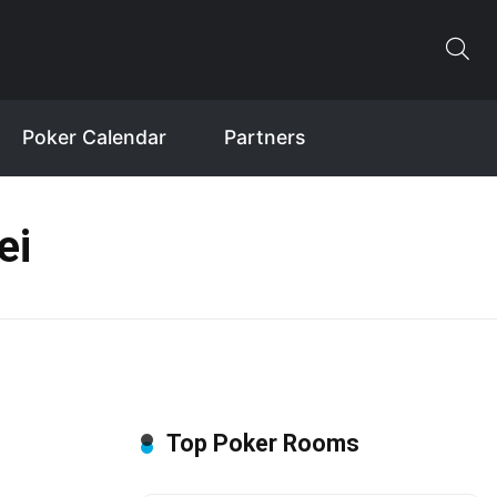
Poker Calendar
Partners
ei
Top Poker Rooms